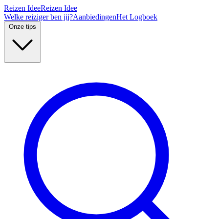
Reizen Idee
Reizen Idee
Welke reiziger ben jij?
Aanbiedingen
Het Logboek
Onze tips