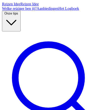
Reizen Idee
Reizen Idee
Welke reiziger ben jij?
Aanbiedingen
Het Logboek
Onze tips