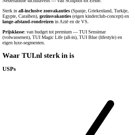
Nederlandse luchthavens — van Schiphol tot Eelde.
Sterk in
all-inclusive zonvakanties
(Spanje, Griekenland, Turkije,
Egypte, Caraïben),
gezinsvakanties
(eigen kinderclub-concept) en
lange-afstand-rondreizen
in Azië en de VS.
Prijsklasse
: van budget tot premium — TUI Sensimar
(volwassenen), TUI Magic Life (all-in), TUI Blue (lifestyle) en
eigen luxe-segmenten.
Waar TUI.nl sterk in is
USPs