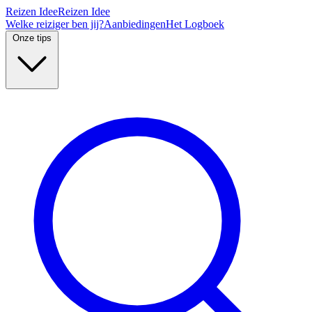
Reizen Idee
Reizen Idee
Welke reiziger ben jij?
Aanbiedingen
Het Logboek
Onze tips