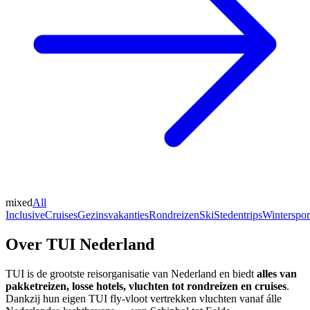
mixed
All
Inclusive
Cruises
Gezinsvakanties
Rondreizen
Ski
Stedentrips
Winterspor
Over TUI Nederland
TUI is de grootste reisorganisatie van Nederland en biedt
alles van
pakketreizen, losse hotels, vluchten tot rondreizen en cruises
.
Dankzij hun eigen TUI fly-vloot vertrekken vluchten vanaf álle