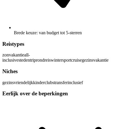
Brede keuze: van budget tot 5-sterren
Reistypes
zonvakantie
all-
inclusive
stedentrip
rondreis
wintersport
cruise
gezinsvakantie
Niches
gezinsvriendelijk
kinderclubs
transferinclusief
Eerlijk over de beperkingen